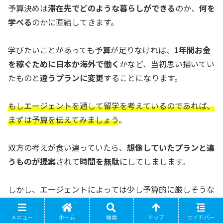
予算決めは
滞在先でどのような暮らしができる
のか、
何を
学べる
のかに直結してきます。
学びたいことがあっても予算が足りなければ、
1年間お金
を稼ぐために日本か海外で働く
かなど、当初思い描いてい
たものと
違うプランに変更
することになります。
もしエージェントを通して留学を考えているのであれば、
まずは予算を伝えてみましょう
。
双方の考えが食い違っていたら、
想像していたプランと違
うものが提案
されて
時間を無駄
にしてしまします。
しかし、エージェントによっては少し予算的に厳しそうな
プランを提案したら即却下されたり、
メニュー
ホーム
検索
トップ
サイドバー