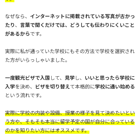
なぜなら、
インターネットに掲載されている写真が古かっ
たり
、
言葉で聞くだけでは、どうしても伝わりにくいこと
があるから
です。
実際に私が通っていた学校にもその方法で学校を選択され
た方がいらっしゃいました。
一度観光ビザで入国
して、
見学
し、
いいと思ったら学校に
入学
を決め、
ビザを切り替え
て本格的に
学校に通い始める
という流れです。
実際に学校の内装や設備、授業の様子を見て決めたいとい
う方や、そもそも本当に留学予定の国が自分に合っている
のかを知りたい方にはオススメです。