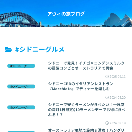
アヴィの旅ブログ
#シドニーグルメ
シドニーで発見！イチゴ×コンデンスミルク
#シドニーグルメ
の最強コンビとオーストラリアで再会
2025.09.11
シドニーCBDのイタリアンレストラン
#シドニーグルメ
『Macchiato』でディナーを楽しむ
2024.08.20
シドニーで安くラーメンが食べたい！一風堂
#シドニーグルメ
の毎月1日限定$10ラーメンデーでお得に食べ
れる！？
2024.08.19
オーストラリア現地で節約＆満腹！ハングリ